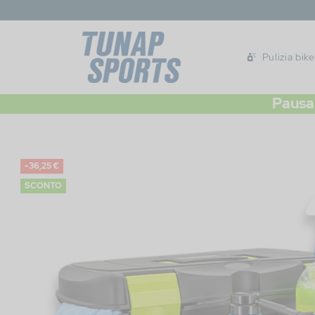
Pulizia bike
Pausa 
-36,25 €
SCONTO