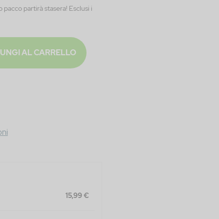
o pacco partirà stasera! Esclusi i
UNGI AL CARRELLO
ni
15,99 €