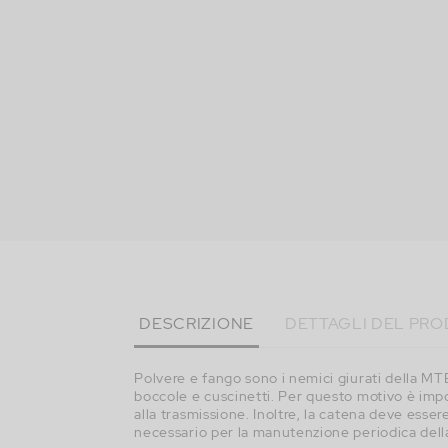
DESCRIZIONE
DETTAGLI DEL PR
Polvere e fango sono i nemici giurati della MT
boccole e cuscinetti. Per questo motivo è impo
alla trasmissione. Inoltre, la catena deve esser
necessario per la manutenzione periodica dell