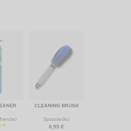
LEANER
CLEANING BRUSH
reni bici
Spazzola Bici
8,95 €