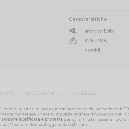
Caratteristiche
anche per Ebike
MTB, eMTB,
downhill
ODOTTO
RECENSIONI
(0)
SICUREZZA
B. Anzi, di qualunque mezzo, ma in particolare di una moderna MTB
rtante mantenere un livello di pulizia ottimale rimuovendo ogni tipo
e
sempre lubrificata e protetta
per garantirti la massima fluidità i
a tua Mountain Bike proteggendola dall'usura.