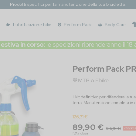
Prodotti specifici per la manutenzione della tua bicicletta.
Lubrificazione bike
Perform Pack
Body Care
estiva in corso
: le spedizioni riprenderanno il 18
Perform Pack P
💙MTB o Ebike
Il kit definitivo per difendere la t
terra! Manutenzione completa in o
126,31 €
89,90 €
126,15 €
-36,25
IVA inclusa