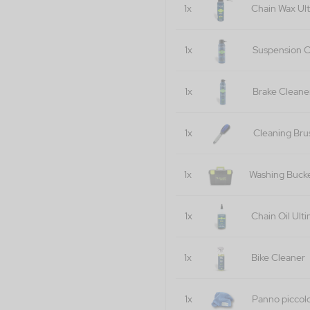
1x
Chain Wax Ul
1x
Suspension C
1x
Brake Cleane
1x
Cleaning Bru
1x
Washing Buck
1x
Chain Oil Ult
1x
Bike Cleaner
1x
Panno piccol