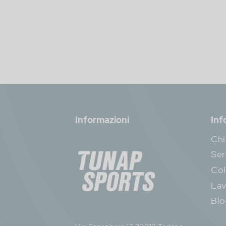
Informazioni
Inf
Chi
Ser
Col
Lav
Bl