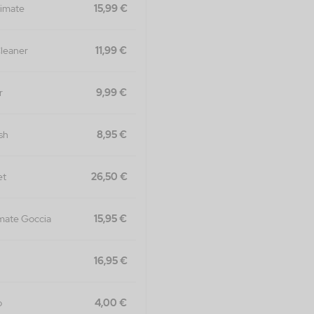
timate
15,99 €
leaner
11,99 €
r
9,99 €
sh
8,95 €
et
26,50 €
imate Goccia
15,95 €
16,95 €
o
4,00 €