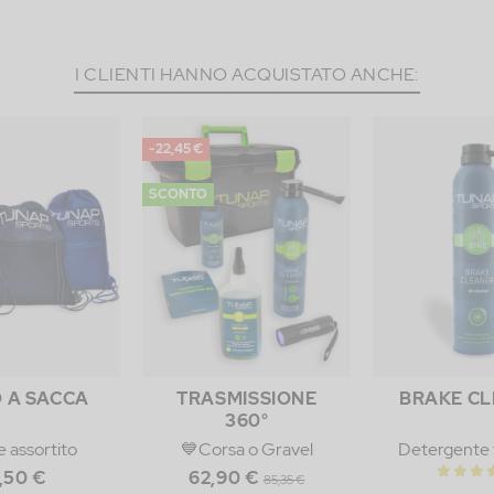
I CLIENTI HANNO ACQUISTATO ANCHE:
-22,45 €
SCONTO
 A SACCA
TRASMISSIONE
BRAKE C
360°
e assortito
💙Corsa o Gravel
Detergente f
,50 €
62,90 €
85,35 €