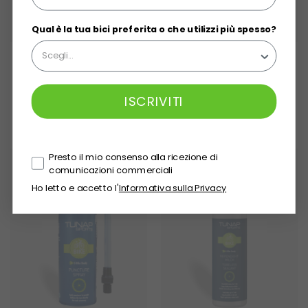
Qual è la tua bici preferita o che utilizzi più spesso?
CLEANING BRUSH
MICROFIBER CLOTH
Spazzola Bici
Panno in microfibra
8,95 €
7,50 €
ISCRIVITI
Presto il mio consenso alla ricezione di
comunicazioni commerciali
Ho letto e accetto l'
Informativa sulla Privacy