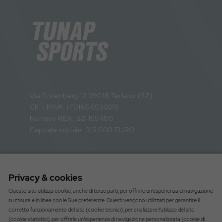
Via Enzenberg 12 39018 Terlano (BZ)
CF - P.IVA: IT01666530215
Numero REA: BZ-155480
Capitale sociale: 315.000 EURO
Informazioni
Privacy & cookies
Catalogo
Questo sito utilizza cookie, anche di terze parti, per offrirle un’esperienza di navigazione
su misura e in linea con le Sue preferenze. Questi vengono utilizzati per garantire il
Sei un'officina Bike?
corretto funzionamento del sito (cookie tecnici), per analizzare l’utilizzo del sito
(cookie statistici), per offrirle un’esperienza di navigazione personalizzata (cookie di