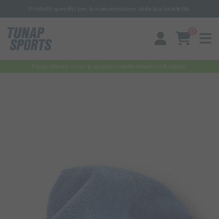
Prodotti specifici per la manutenzione della tua bicicletta.
0
Pausa estiva in corso: le spedizioni riprenderanno il 18 agosto.