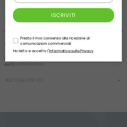
ISCRIVITI
DETTAGLI DEL PRODOTTO
Presto il mio consenso alla ricezione di
comunicazioni commerciali
Codice Articolo
WG115
Ho letto e accetto l'
Informativa sulla Privacy
Riferimento
2100186
ean13
4051641017649
RECENSIONI (0)