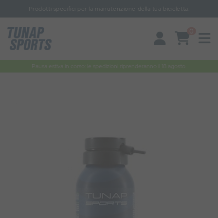
Prodotti specifici per la manutenzione della tua bicicletta.
0
Pausa estiva in corso: le spedizioni riprenderanno il 18 agosto.