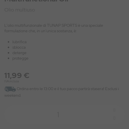
Olio multiuso
L'olio multifunzionale di TUNAP SPORTS è una speciale
formulazione che, in un'unica sostanza, è:
lubrifica
sblocca
deterge
protegge
11,99 €
IVA inclusa
Ordina entro le 13:00 e il tuo pacco partirà stasera! Esclusi i
weekend.