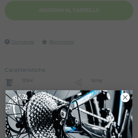
AGGIUNGI AL CARRELLO
Domande
Recensioni
Caratteristiche
125ml
Spray
E-bike ready
Leveraggi
Per tutte le bici
STEP 4