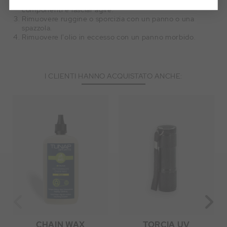
Nebulizzare l'olio multifunzionale uniformemente sui
componenti e lasciar agire.
Rimuovere ruggine o sporcizia con un panno o una
spazzola.
Rimuovere l'olio in eccesso con un panno morbido.
I CLIENTI HANNO ACQUISTATO ANCHE:
CHAIN WAX
TORCIA UV